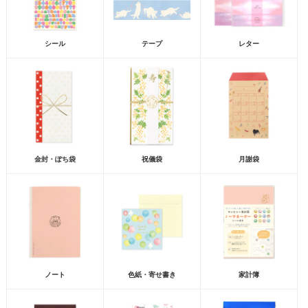
シール
テープ
レター
金封・ぽち袋
祝儀袋
月謝袋
ノート
色紙・寄せ書き
家計簿