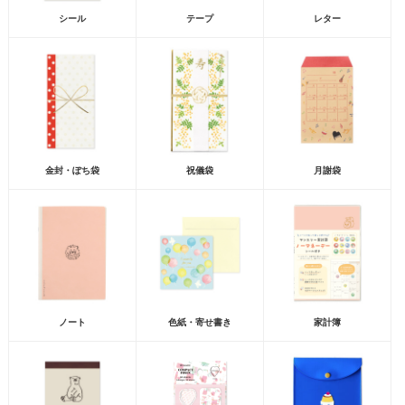
シール
テープ
レター
金封・ぽち袋
祝儀袋
月謝袋
ノート
色紙・寄せ書き
家計簿