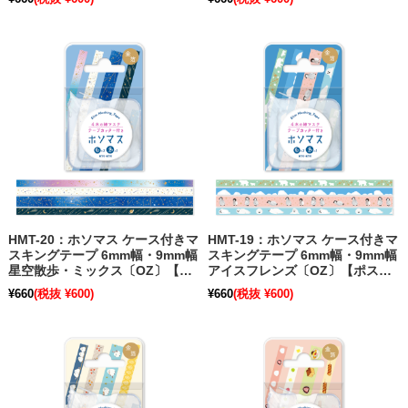
HMT-20：ホソマス ケース付きマ
HMT-19：ホソマス ケース付きマ
スキングテープ 6mm幅・9mm幅
スキングテープ 6mm幅・9mm幅
星空散歩・ミックス〔OZ〕【ポ
アイスフレンズ〔OZ〕【ポスト
スト便不可】
便不可】
¥660
(税抜 ¥600)
¥660
(税抜 ¥600)