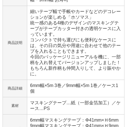
細いテープ幅で手帳やカードなどのデコレー
ションが楽しめる「ホソマス」
統一感のある4種のデザインのマスキングテ
ープがテープカッター付きの透明ケースに入
っています。
コンパクトで持ち運びにも便利なケースに
商品説明
は、その日の気分や用途に合わせて他のテー
プを入れることもできます。
今回のパッケージリニューアルを機に、一部
柄を入れ替えてバージョンアップしました！
もちろん新作柄も仲間入りして、より賑やか
に。
6mm幅×5m 3巻／9mm幅×5m 1巻／ケース1
商品詳細
個
マスキングテープ…紙（一部金箔加工）／ケ
素材
ース…PS
6mm幅マスキングテープ：Φ41mm×Ｈ6mm
9mm幅マスキングテープ：Φ41mm×Ｈ9mm