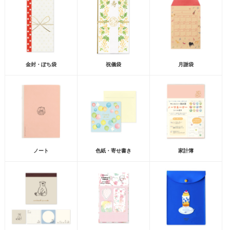
金封・ぽち袋
祝儀袋
月謝袋
ノート
色紙・寄せ書き
家計簿