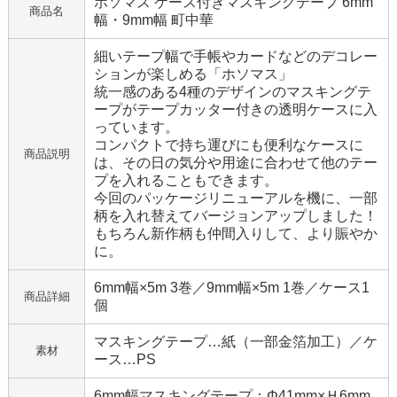
ホソマス ケース付きマスキングテープ 6mm
商品名
幅・9mm幅 町中華
細いテープ幅で手帳やカードなどのデコレー
ションが楽しめる「ホソマス」
統一感のある4種のデザインのマスキングテ
ープがテープカッター付きの透明ケースに入
っています。
コンパクトで持ち運びにも便利なケースに
商品説明
は、その日の気分や用途に合わせて他のテー
プを入れることもできます。
今回のパッケージリニューアルを機に、一部
柄を入れ替えてバージョンアップしました！
もちろん新作柄も仲間入りして、より賑やか
に。
6mm幅×5m 3巻／9mm幅×5m 1巻／ケース1
商品詳細
個
マスキングテープ…紙（一部金箔加工）／ケ
素材
ース…PS
6mm幅マスキングテープ：Φ41mm×Ｈ6mm