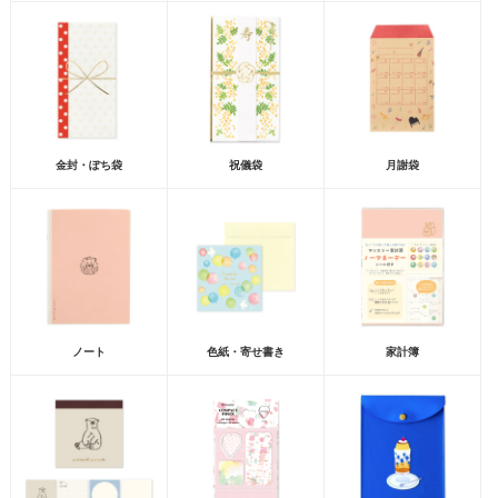
金封・ぽち袋
祝儀袋
月謝袋
ノート
色紙・寄せ書き
家計簿