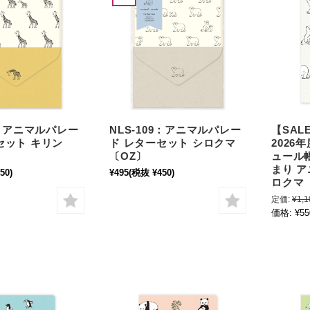
0：アニマルパレー
NLS-109：アニマルパレー
【SALE
セット キリン
ド レターセット シロクマ
2026
〔OZ〕
ュール帳
まり 
50)
¥495
(税抜 ¥450)
ロクマ〔
定価:
¥1,1
価格:
¥55