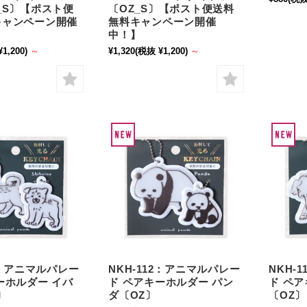
_S〕【ポスト便
〔OZ_S〕【ポスト便送料
キャンペーン開催
無料キャンペーン開催
中！】
1,200)
～
¥1,320
(税抜 ¥1,200)
～
11：アニマルパレー
NKH-112：アニマルパレー
NKH-
ーホルダー イバ
ド ペアキーホルダー パン
ド ペ
〕
ダ〔OZ〕
〔OZ〕