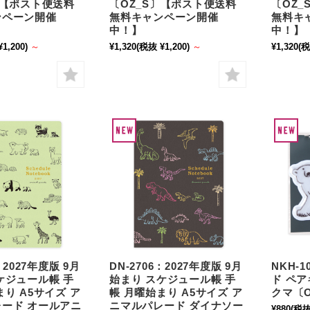
〕【ポスト便送料
〔OZ_S〕【ポスト便送料
〔OZ
ンペーン開催
無料キャンペーン開催
無料キ
中！】
中！】
1,200)
～
¥1,320
(税抜 ¥1,200)
～
¥1,320
(税
：2027年度版 9月
DN-2706：2027年度版 9月
NKH-
ケジュール帳 手
始まり スケジュール帳 手
ド ペ
まり A5サイズ ア
帳 月曜始まり A5サイズ ア
クマ〔
ード オールアニ
ニマルパレード ダイナソー
¥880
(税抜