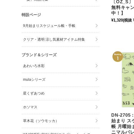
〔OZ_S
無料キャ
中！】
特設ページ
¥1,320
(税抜 ¥
9月始まりスケジュール帳・手帳
クリア・透明 涼し気素材アイテム特集
ブランド＆シリーズ
あわいろ水彩
mulaシリーズ
星くずあつめ
ホソマス
DN-2705
始まり ス
草木花（ソウモッカ）
帳 月曜始
ニマルパレ