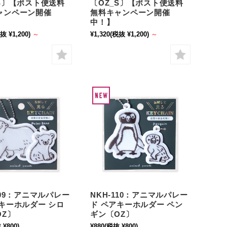
_S〕【ポスト便送料
〔OZ_S〕【ポスト便送料
ャンペーン開催
無料キャンペーン開催
中！】
抜 ¥1,200)
～
¥1,320
(税抜 ¥1,200)
～
109：アニマルパレー
NKH-110：アニマルパレー
アキーホルダー シロ
ド ペアキーホルダー ペン
OZ〕
ギン〔OZ〕
 ¥800)
¥880
(税抜 ¥800)