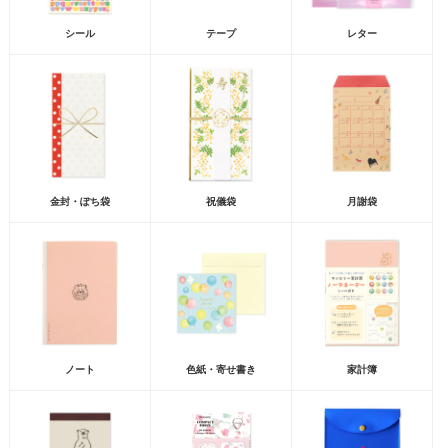
シール
テープ
レター
金封・ぽち袋
祝儀袋
月謝袋
ノート
色紙・寄せ書き
家計簿