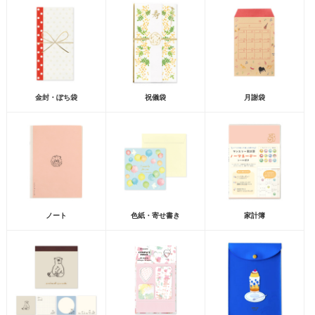
金封・ぽち袋
祝儀袋
月謝袋
ノート
色紙・寄せ書き
家計簿