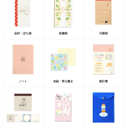
金封・ぽち袋
祝儀袋
月謝袋
ノート
色紙・寄せ書き
家計簿