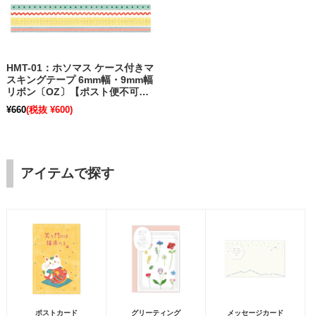
HMT-01：ホソマス ケース付きマ
スキングテープ 6mm幅・9mm幅
リボン〔OZ〕【ポスト便不可】
【旧パッケージ】
¥660
(税抜 ¥600)
アイテムで探す
ポストカード
グリーティング
メッセージカード