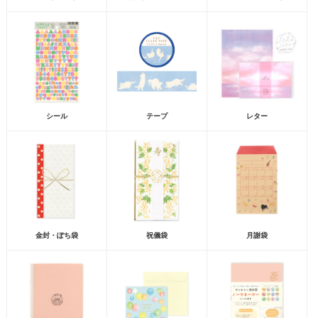
シール
テープ
レター
金封・ぽち袋
祝儀袋
月謝袋