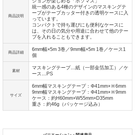
ションが楽しめる「ホソマス」
統一感のある4種のデザインのマスキングテ
ープがテープカッター付きの透明ケースに入
商品説明
っています。
コンパクトで持ち運びにも便利なケースに
は、その日の気分や用途に合わせて他のテー
プを入れることもできます。
6mm幅×5m 3巻／9mm幅×5m 1巻／ケース1
商品詳細
個
マスキングテープ…紙（一部金箔加工）／ケ
素材
ース…PS
6mm幅マスキングテープ：Φ41mm×Ｈ6mm
9mm幅マスキングテープ：Φ41mm×Ｈ9mm
サイズ
ケース：約H60mm×W55mm×D35mm
重さ：約46g（パッケージ込み）
バリエーション・関連商品