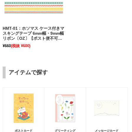
HMT-01：ホソマス ケース付きマ
スキングテープ 6mm幅・9mm幅
リボン〔OZ〕【ポスト便不可】
【旧パッケージ】
¥660
(税抜 ¥600)
アイテムで探す
ポストカード
グリーティング
メッセージカード