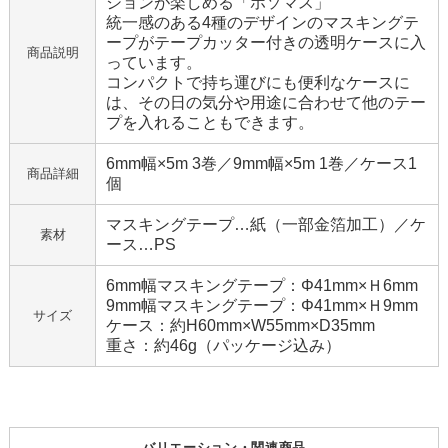
ションが楽しめる「ホソマス」
統一感のある4種のデザインのマスキングテ
ープがテープカッター付きの透明ケースに入
商品説明
っています。
コンパクトで持ち運びにも便利なケースに
は、その日の気分や用途に合わせて他のテー
プを入れることもできます。
6mm幅×5m 3巻／9mm幅×5m 1巻／ケース1
商品詳細
個
マスキングテープ…紙（一部金箔加工）／ケ
素材
ース…PS
6mm幅マスキングテープ：Φ41mm×Ｈ6mm
9mm幅マスキングテープ：Φ41mm×Ｈ9mm
サイズ
ケース：約H60mm×W55mm×D35mm
重さ：約46g（パッケージ込み）
バリエーション・関連商品