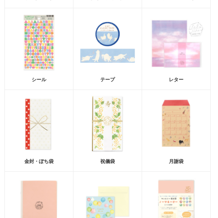
シール
テープ
レター
金封・ぽち袋
祝儀袋
月謝袋