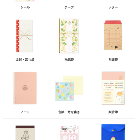
シール
テープ
レター
金封・ぽち袋
祝儀袋
月謝袋
ノート
色紙・寄せ書き
家計簿