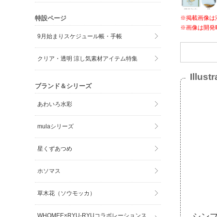
特設ページ
※掲載画像は
※画像は開発
9月始まりスケジュール帳・手帳
クリア・透明 涼し気素材アイテム特集
Illust
ブランド＆シリーズ
あわいろ水彩
mulaシリーズ
星くずあつめ
ホソマス
草木花（ソウモッカ）
シン
WHOMEE×RYU-RYUコラボレーションス