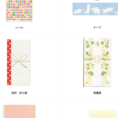
シール
テープ
金封・ぽち袋
祝儀袋