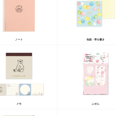
ノート
色紙・寄せ書き
メモ
ふせん