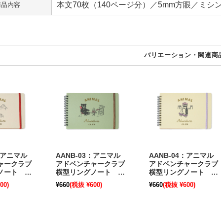
本文70枚（140ページ分）／5mm方眼／ミシ
商品内容
バリエーション・関連商
1：アニマル
AANB-03：アニマル
AANB-04：アニマル
ャークラブ
アドベンチャークラブ
アドベンチャークラブ
ノート マ
横型リングノート キ
横型リングノート ス
OZ〕
ャンプ〔OZ〕
ポーツ〔OZ〕
00)
¥660
(税抜 ¥600)
¥660
(税抜 ¥600)