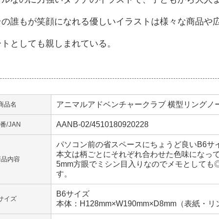
その誰もが笑顔になれる優しいイラストは様々な商品や
ートとしても親しまれている。
アニマルアドベンチャークラブ 横型リングノ
商品名
AANB-02/4510180920228
番/JAN
パソコン前の省スペースにちょうど良いB6サ
本文は柄ごとにそれぞれ合わせた色味になっ
商品内容
5mm方眼でミシン目入りなのでメモとしても
す。
B6サイズ
サイズ
本体：H128mm×W190mm×D8mm（表紙・