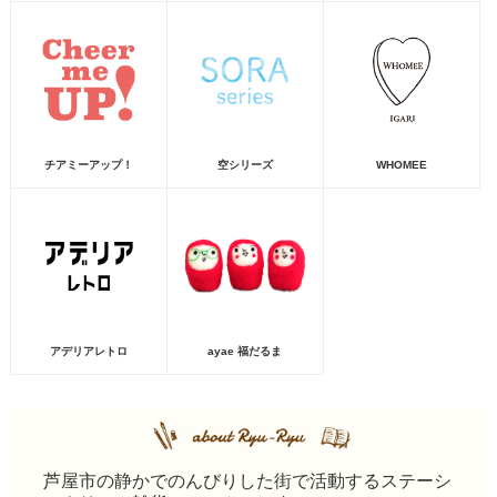
チアミーアップ！
空シリーズ
WHOMEE
アデリアレトロ
ayae 福だるま
芦屋市の静かでのんびりした街で活動するステーシ