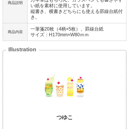
商品説明
い紙を素材に使用しています。
縦書き、横書きどちらにも使える罫線台紙付
き。
一筆箋20枚（4柄×5枚）、罫線台紙
商品内容
サイズ：H170mm×W80ｍｍ
Illustration
つゆこ