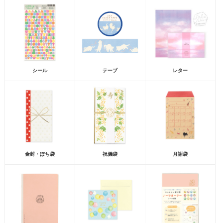
シール
テープ
レター
金封・ぽち袋
祝儀袋
月謝袋