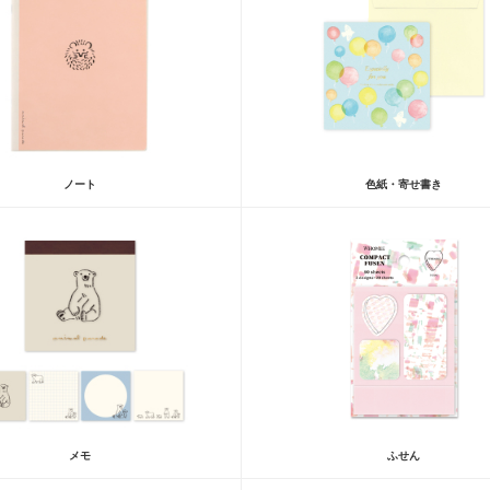
ノート
色紙・寄せ書き
メモ
ふせん