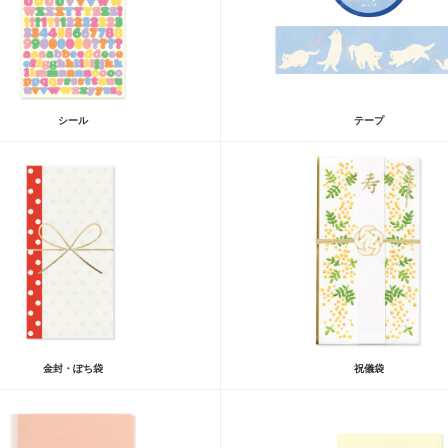
シール
テープ
金封・ぽち袋
祝儀袋