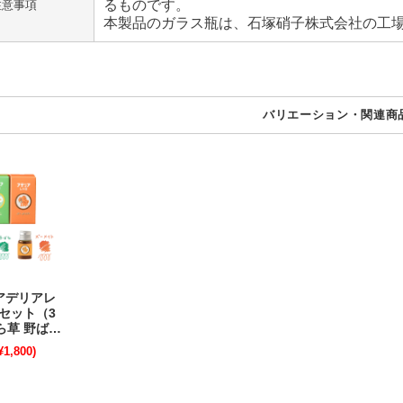
るものです。
注意事項
本製品のガラス瓶は、石塚硝子株式会社の工
バリエーション・関連商
：アデリアレ
セット（3
ら草 野ばな
 ガラスペン
1,800)
〔OZ〕
不可】【在