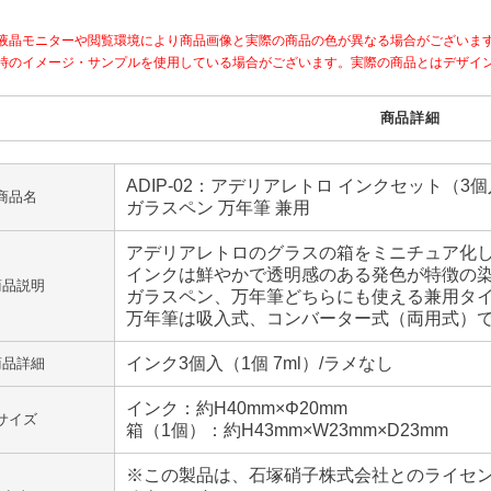
液晶モニターや閲覧環境により商品画像と実際の商品の色が異なる場合がございま
時のイメージ・サンプルを使用している場合がございます。実際の商品とはデザイ
商品詳細
ADIP-02：アデリアレトロ インクセット（3
商品名
ガラスペン 万年筆 兼用
アデリアレトロのグラスの箱をミニチュア化
インクは鮮やかで透明感のある発色が特徴の
商品説明
ガラスペン、万年筆どちらにも使える兼用タ
万年筆は吸入式、コンバーター式（両用式）
インク3個入（1個 7ml）/ラメなし
商品詳細
インク：約H40mm×Φ20mm
サイズ
箱（1個）：約H43mm×W23mm×D23mm
※この製品は、石塚硝子株式会社とのライセ