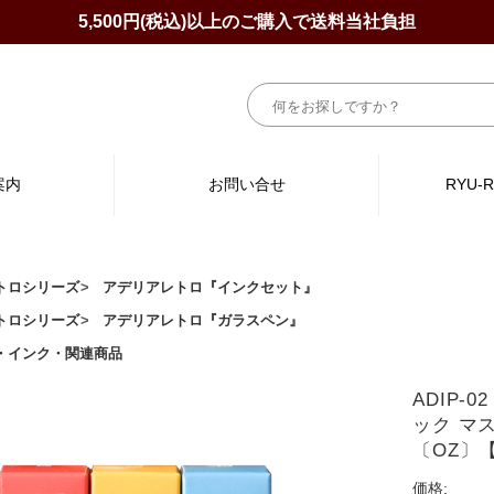
5,500円(税込)以上のご購入で送料当社負担
案内
お問い合せ
RYU-
トロシリーズ
アデリアレトロ『インクセット』
トロシリーズ
アデリアレトロ『ガラスペン』
・インク・関連商品
ADIP
ック マ
〔OZ〕
価格: