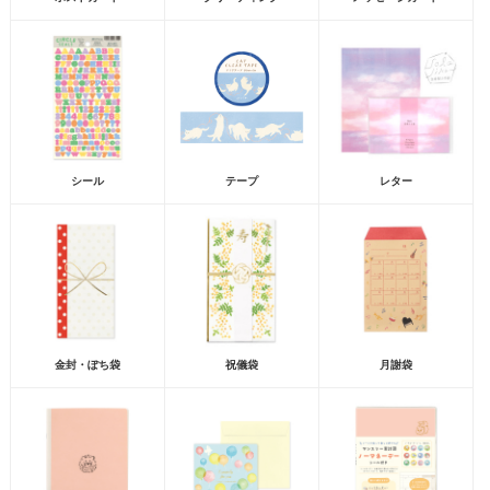
シール
テープ
レター
金封・ぽち袋
祝儀袋
月謝袋