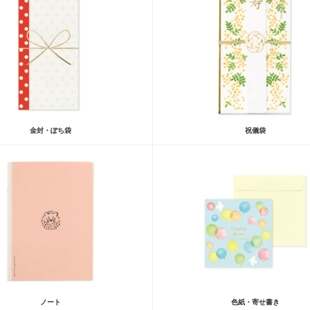
金封・ぽち袋
祝儀袋
ノート
色紙・寄せ書き