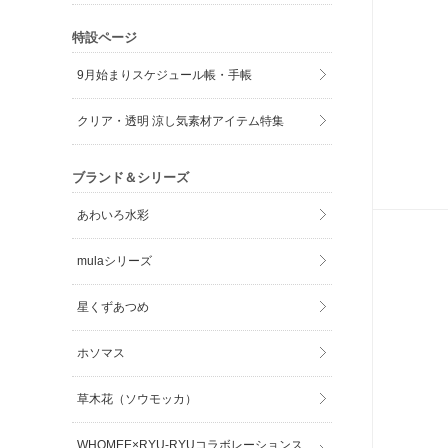
特設ページ
9月始まりスケジュール帳・手帳
クリア・透明 涼し気素材アイテム特集
ブランド＆シリーズ
あわいろ水彩
mulaシリーズ
星くずあつめ
ホソマス
草木花（ソウモッカ）
WHOMEE×RYU-RYUコラボレーションス