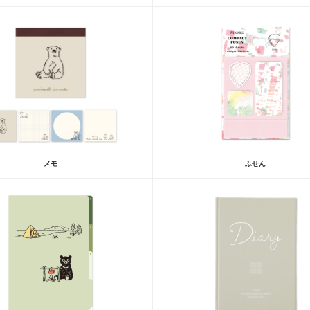
メモ
ふせん