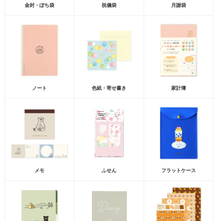
金封・ぽち袋
祝儀袋
月謝袋
ノート
色紙・寄せ書き
家計簿
メモ
ふせん
フラットケース