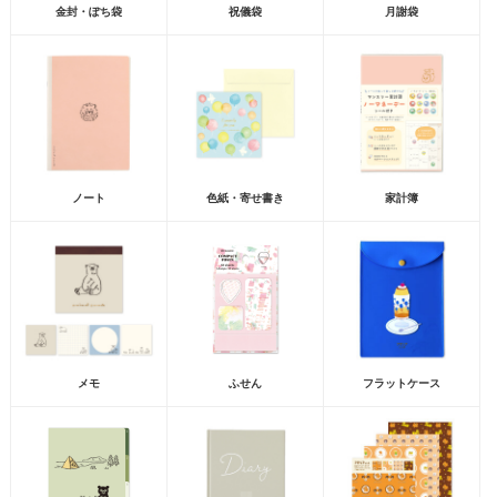
金封・ぽち袋
祝儀袋
月謝袋
ノート
色紙・寄せ書き
家計簿
メモ
ふせん
フラットケース