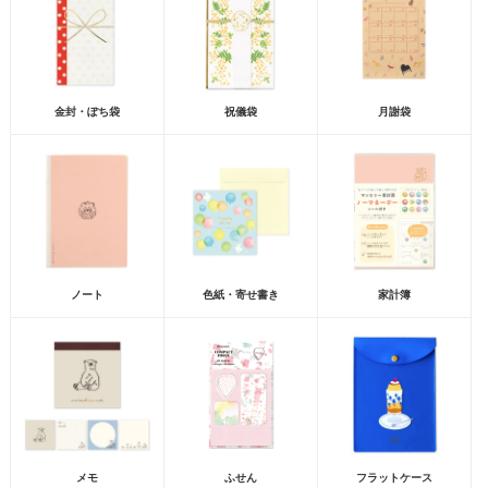
金封・ぽち袋
祝儀袋
月謝袋
ノート
色紙・寄せ書き
家計簿
メモ
ふせん
フラットケース