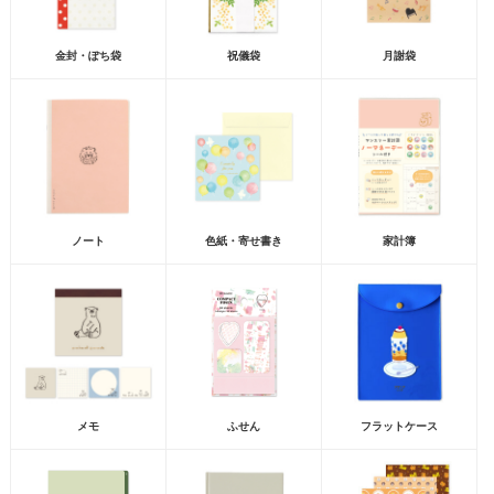
金封・ぽち袋
祝儀袋
月謝袋
ノート
色紙・寄せ書き
家計簿
メモ
ふせん
フラットケース