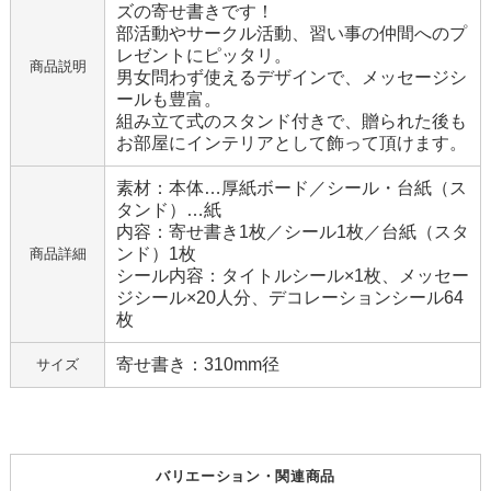
ズの寄せ書きです！
部活動やサークル活動、習い事の仲間へのプ
レゼントにピッタリ。
商品説明
男女問わず使えるデザインで、メッセージシ
ールも豊富。
組み立て式のスタンド付きで、贈られた後も
お部屋にインテリアとして飾って頂けます。
素材：本体…厚紙ボード／シール・台紙（ス
タンド）…紙
内容：寄せ書き1枚／シール1枚／台紙（スタ
ンド）1枚
商品詳細
シール内容：タイトルシール×1枚、メッセー
ジシール×20人分、デコレーションシール64
枚
寄せ書き：310mm径
サイズ
バリエーション・関連商品