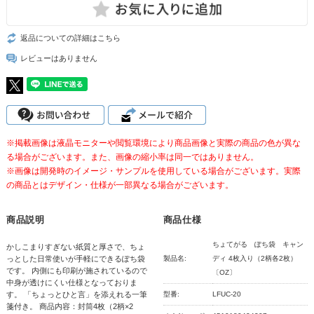
返品についての詳細はこちら
レビューはありません
※掲載画像は液晶モニターや閲覧環境により商品画像と実際の商品の色が異な
る場合がございます。また、画像の縮小率は同一ではありません。
※画像は開発時のイメージ・サンプルを使用している場合がございます。実際
の商品とはデザイン・仕様が一部異なる場合がございます。
商品説明
商品仕様
ちょてがる ぽち袋 キャン
かしこまりすぎない紙質と厚さで、ちょ
っとした日常使いが手軽にできるぽち袋
製品名:
ディ 4枚入り（2柄各2枚）
です。 内側にも印刷が施されているので
〔OZ〕
中身が透けにくい仕様となっておりま
す。 「ちょっとひと言」を添えれる一筆
型番:
LFUC-20
箋付き。 商品内容：封筒4枚（2柄×2