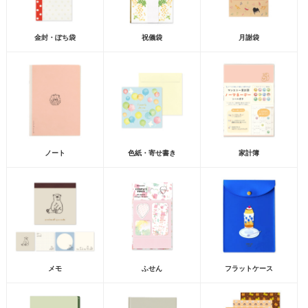
金封・ぽち袋
祝儀袋
月謝袋
ノート
色紙・寄せ書き
家計簿
メモ
ふせん
フラットケース