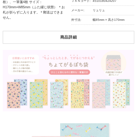
ＪＡＮコード:
4510180424207
枚）、一筆箋4枚 サイズ：
H170mm×W85mm（ふた綴じ状態） ＊お
メーカー:
リュリュ
札が折らずに入ります。＊郵送はできま
せん。
外寸法:
幅85mm × 高さ170mm
商品詳細