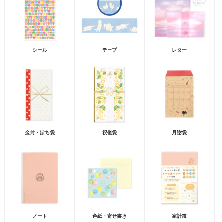
シール
テープ
レター
金封・ぽち袋
祝儀袋
月謝袋
ノート
色紙・寄せ書き
家計簿