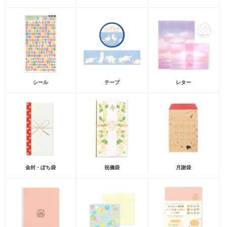
シール
テープ
レター
金封・ぽち袋
祝儀袋
月謝袋