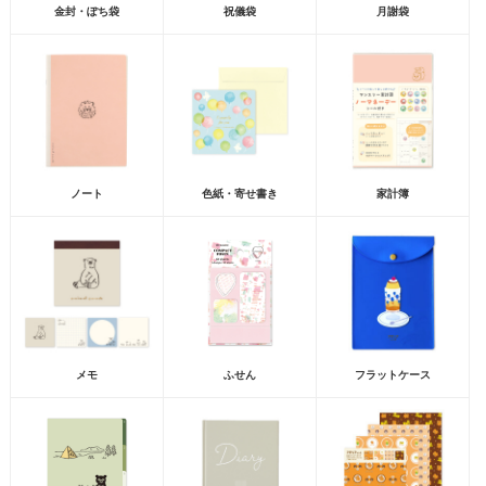
金封・ぽち袋
祝儀袋
月謝袋
ノート
色紙・寄せ書き
家計簿
メモ
ふせん
フラットケース