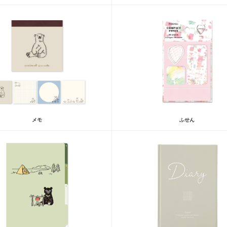
メモ
ふせん