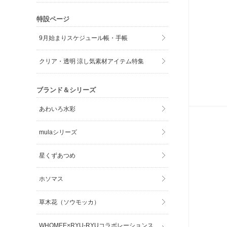
特設ページ
9月始まりスケジュール帳・手帳
クリア・透明 涼し気素材アイテム特集
ブランド＆シリーズ
あわいろ水彩
mulaシリーズ
星くずあつめ
ホソマス
草木花（ソウモッカ）
WHOMEE×RYU-RYUコラボレーションス