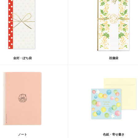
金封・ぽち袋
祝儀袋
ノート
色紙・寄せ書き