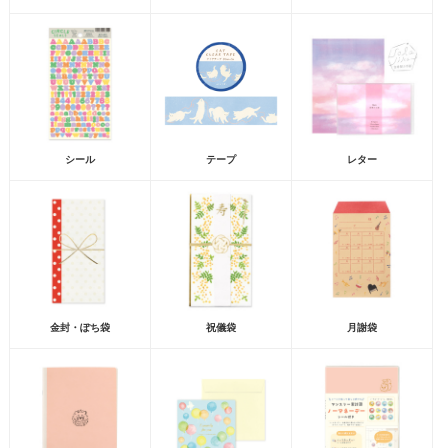
シール
テープ
レター
金封・ぽち袋
祝儀袋
月謝袋