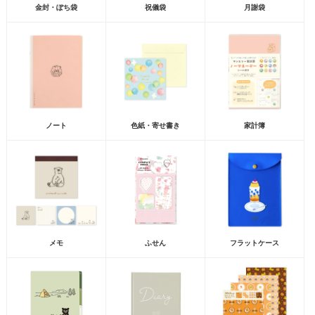
金封・ぽち袋
祝儀袋
月謝袋
ノート
色紙・寄せ書き
家計簿
メモ
ふせん
フラットケース