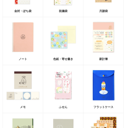
金封・ぽち袋
祝儀袋
月謝袋
ノート
色紙・寄せ書き
家計簿
メモ
ふせん
フラットケース