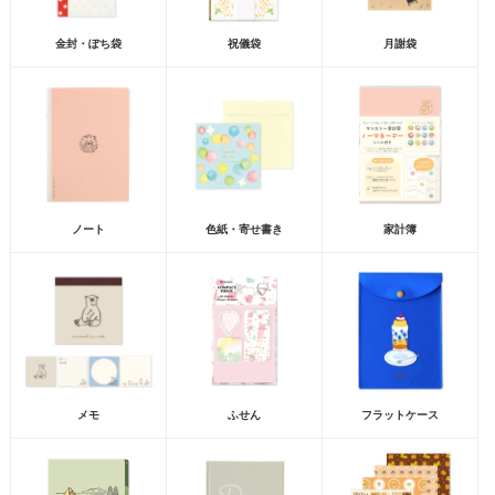
金封・ぽち袋
祝儀袋
月謝袋
ノート
色紙・寄せ書き
家計簿
メモ
ふせん
フラットケース