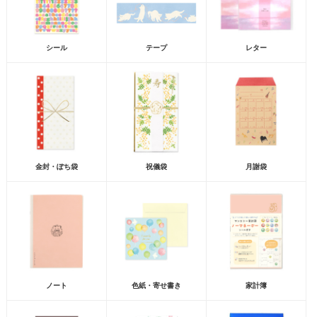
シール
テープ
レター
金封・ぽち袋
祝儀袋
月謝袋
ノート
色紙・寄せ書き
家計簿