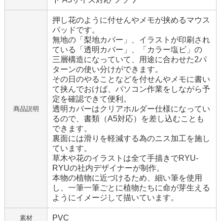
押し花のように付せんやメモが挟めるマウス
パッドです。
無地の「梨地カバー」、イラストが印刷され
ている「透明カバー」、「カラー塩ビ」の
三層構造になっていて、用途に合わせた2パ
ターンの使い分けができます。
その日のやることなどを付せんやメモに書い
て挟んでおけば、パソコン作業をしながら予
定を確認できて便利。
透明カバーはクリアホルダー仕様になってい
商品説明
るので、書類（A5対応）を差し込むことも
できます。
裏面には滑りを軽減する為のニス加工を施し
ています。
草木や花のイラストは全て手描きでRYU-
RYUの社内デザイナーが制作。
本物の植物に近づけるため、細い筆を使用
し、一筆一筆ごとに植物たちに命が芽生える
ようにイメージして描いています。
PVC
素材