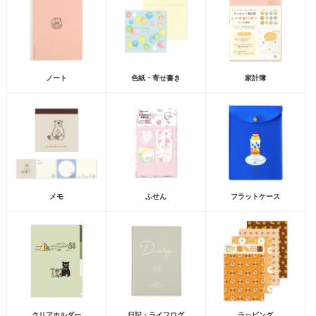
ノート
色紙・寄せ書き
家計簿
メモ
ふせん
フラットケース
クリアホルダー
日記・ライフログ
ラッピング