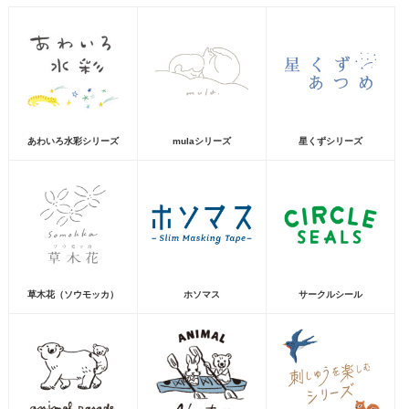
あわいろ水彩シリーズ
mulaシリーズ
星くずシリーズ
草木花（ソウモッカ）
ホソマス
サークルシール