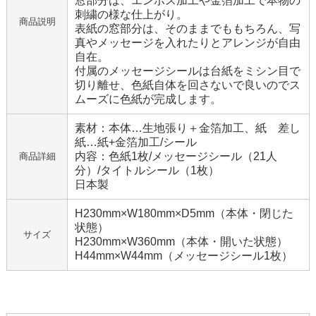
窓部分は、エンボス加工や金箔加工で本物の
刺繍の様な仕上がり。
商品説明
表紙の窓部分は、そのままでももちろん、写
真やメッセージを入れたりとアレンジが自由
自在。
付属のメッセージシールは台紙をミシン目で
切り離せ、色紙自体を回さないで良いのでス
ムーズに色紙が完成します。
素材：本体…生地張り＋金箔加工、紙 差し
紙…紙+金箔加工/シール
内容：色紙1枚/メッセージシール（21人
商品詳細
分）/タイトルシール（1枚）
日本製
H230mm×W180mm×D5mm（本体・閉じた
状態）
サイズ
H230mm×W360mm（本体・開いた状態）
H44mm×W44mm（メッセージシール1枚）