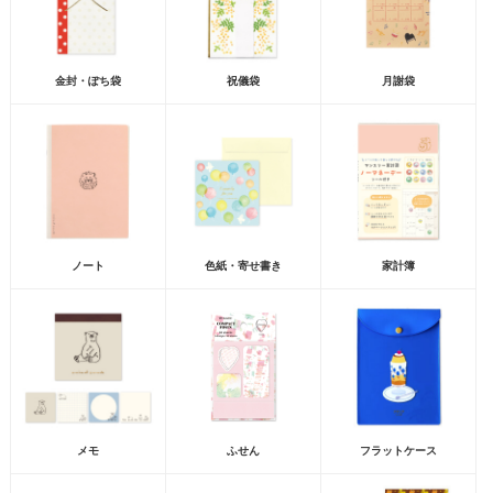
金封・ぽち袋
祝儀袋
月謝袋
ノート
色紙・寄せ書き
家計簿
メモ
ふせん
フラットケース