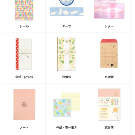
シール
テープ
レター
金封・ぽち袋
祝儀袋
月謝袋
ノート
色紙・寄せ書き
家計簿