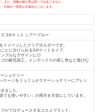
す。また、画像の縮小率は同一ではありません。
ン・仕様が一部異なる場合がございます。
サイズ 3ポケット シアーブルー
ジをイメージしたクリアホルダーです。
ごとに分けられる3ポケットタイプ。
シンプルなデザインに◎
ロゴの銀箔加工、インデックスの差し色など遊び心
テーショナリー
パッケージをリュリュがステーショナリーにアレン
できました。
「誰でも使いやすい」の両方を大切にしています。
ノブがプロデュースするコスメブランド。