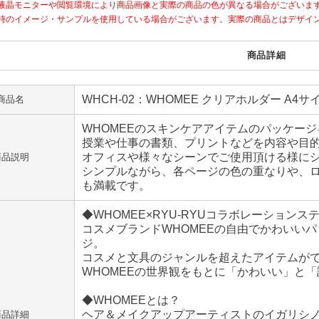
液晶モニターや閲覧環境により商品画像と実際の商品の色が異なる場合がございま
時のイメージ・サンプルを使用している場合がございます。実際の商品とはデザイ
商品詳細
WHCH-02：WHOMEE クリアホルダー A4
商品名
WHOMEEのスキンケアアイテムのパッケー
授業や仕事の書類、プリントなどを内容や目的
オフィスや様々なシーンでご使用頂ける様に
商品説明
シンプルながら、各ページの色の重なりや、
も満載です。
◆WHOMEE×RYU-RYUコラボレーションス
コスメブランドWHOMEEの自由でかわいい
ジ。
コスメと文具のジャンルを超えたアイテムが
WHOMEEの世界観をもとに「かわいい」と
◆WHOMEEとは？
ヘア＆メイクアップアーティストのイガリシ
商品詳細