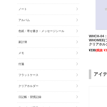
ノート
アルバム
色紙・寄せ書き・メッセージシール
WHCH-04
WHOMEE(
家計簿
クリアホルダ
イズ 3ポケ
¥330
(税抜 ¥3
パープル〔
メモ
付箋
アイ
フラットケース
クリアホルダー
日記帳・習慣記録