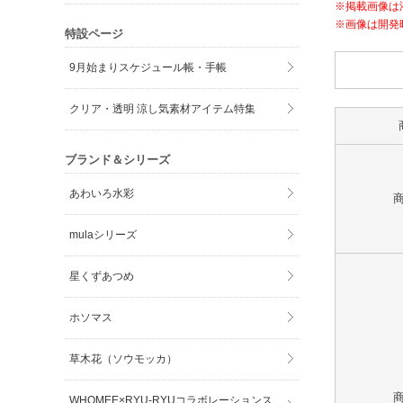
※掲載画像は
※画像は開発
特設ページ
9月始まりスケジュール帳・手帳
クリア・透明 涼し気素材アイテム特集
ブランド＆シリーズ
あわいろ水彩
mulaシリーズ
星くずあつめ
ホソマス
草木花（ソウモッカ）
WHOMEE×RYU-RYUコラボレーションス