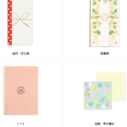
金封・ぽち袋
祝儀袋
ノート
色紙・寄せ書き