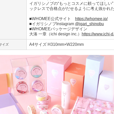
イガリシノブの“もっとコスメに頼ってほしい
ックレスで合格点がだせるように考え抜かれ
■WHOMEE公式サイト
https://whomee.jp/
■イガリシノブInstagram
@igari_shinobu
■WHOMEEパッケージデザイン
大湊 一章（ichi design inc.）
https://www.ichi-d.
A4サイズ H310mm×W220mm
サイズ