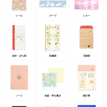
シール
テープ
レター
金封・ぽち袋
祝儀袋
月謝袋
ノート
色紙・寄せ書き
家計簿