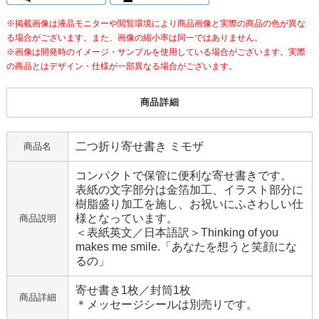
※掲載画像は液晶モニターや閲覧環境により商品画像と実際の商品の色が異な
る場合がございます。また、画像の縮小率は同一ではありません。
※画像は開発時のイメージ・サンプルを使用している場合がございます。実際
の商品とはデザイン・仕様が一部異なる場合がございます。
商品詳細
二つ折り寄せ書き ミモザ
商品名
コンパクトで保管に便利な寄せ書きです。
表紙の文字部分は金箔加工、イラスト部分に
樹脂盛り加工を施し、お祝いにふさわしい仕
様となっています。
商品説明
＜表紙英文／日本語訳＞Thinking of you
makes me smile.「あなたを想うと笑顔にな
るの」
寄せ書き1枚／封筒1枚
商品詳細
＊メッセージシールは別売りです。