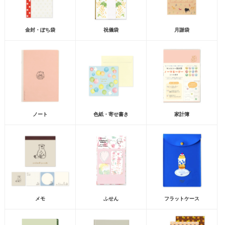
金封・ぽち袋
祝儀袋
月謝袋
ノート
色紙・寄せ書き
家計簿
メモ
ふせん
フラットケース