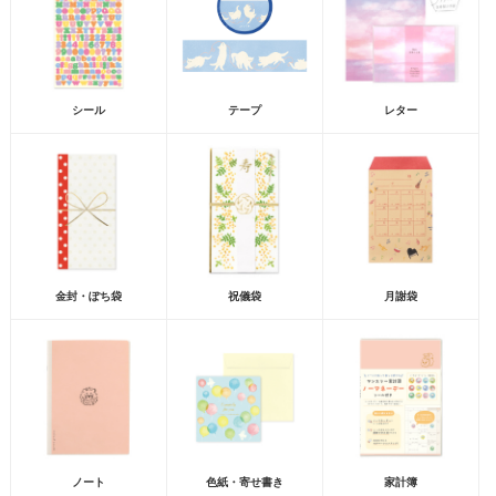
シール
テープ
レター
金封・ぽち袋
祝儀袋
月謝袋
ノート
色紙・寄せ書き
家計簿