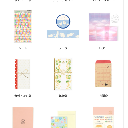
ポストカード
グリーティング
メッセージカード
シール
テープ
レター
金封・ぽち袋
祝儀袋
月謝袋