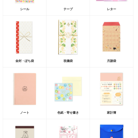
シール
テープ
レター
金封・ぽち袋
祝儀袋
月謝袋
ノート
色紙・寄せ書き
家計簿