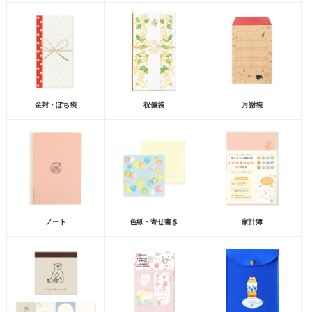
金封・ぽち袋
祝儀袋
月謝袋
ノート
色紙・寄せ書き
家計簿