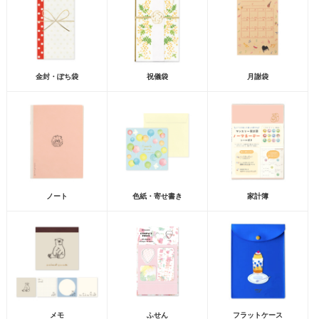
金封・ぽち袋
祝儀袋
月謝袋
ノート
色紙・寄せ書き
家計簿
メモ
ふせん
フラットケース