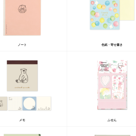
ノート
色紙・寄せ書き
メモ
ふせん