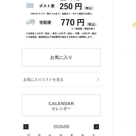
お気に入り
お気に入りリストを見る
2026/08
日
月
火
水
木
金
土