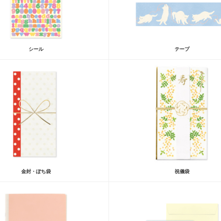
シール
テープ
金封・ぽち袋
祝儀袋