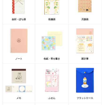
金封・ぽち袋
祝儀袋
月謝袋
ノート
色紙・寄せ書き
家計簿
メモ
ふせん
フラットケース