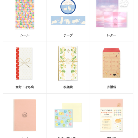
シール
テープ
レター
金封・ぽち袋
祝儀袋
月謝袋