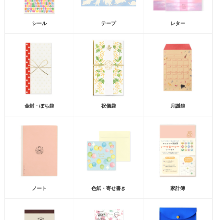
シール
テープ
レター
金封・ぽち袋
祝儀袋
月謝袋
ノート
色紙・寄せ書き
家計簿