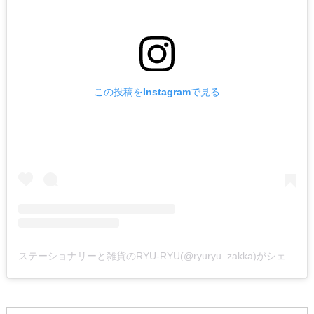
この投稿をInstagramで見る
ステーショナリーと雑貨のRYU-RYU(@ryuryu_zakka)がシェアした投稿