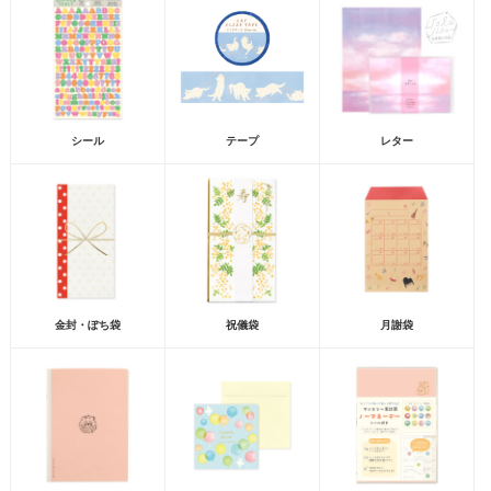
シール
テープ
レター
金封・ぽち袋
祝儀袋
月謝袋