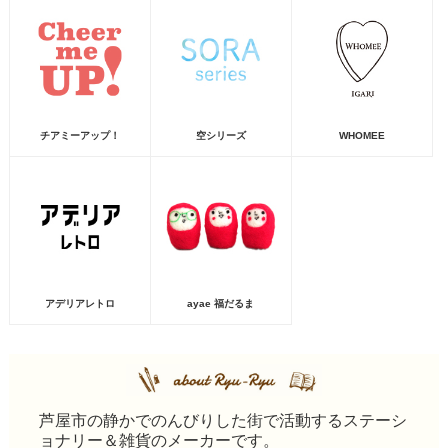
チアミーアップ！
空シリーズ
WHOMEE
アデリアレトロ
ayae 福だるま
芦屋市の静かでのんびりした街で活動するステーシ
ョナリー＆雑貨のメーカーです。