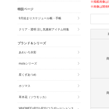
※掲載画像は
※画像は開発
特設ページ
9月始まりスケジュール帳・手帳
クリア・透明 涼し気素材アイテム特集
ブランド＆シリーズ
あわいろ水彩
mulaシリーズ
星くずあつめ
ホソマス
草木花（ソウモッカ）
WHOMEE×RYU-RYUコラボレーションス