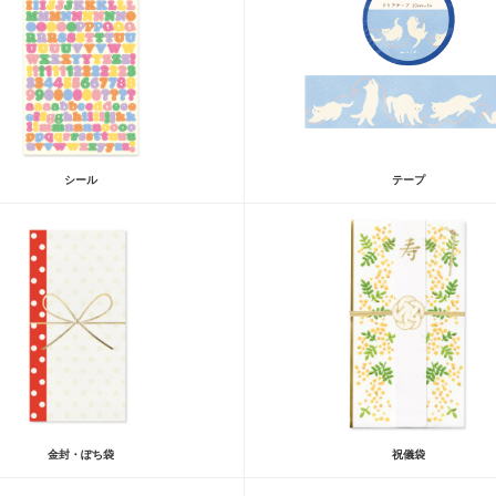
シール
テープ
金封・ぽち袋
祝儀袋