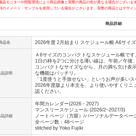
液晶モニターや閲覧環境により商品画像と実際の商品の色が異なる場合がございま
時のイメージ・サンプルを使用している場合がございます。実際の商品とはデザイ
商品詳細
2026年度 2月始まり スケジュール帳 A6サイ
商品名
Ａ6サイズのコンパクトなスケジュール帳です
1日の枠を2つに分ける薄い線は、午前／午後
コンパクトなサイズながら、月の満ち欠け表
な機能はバッチリ。
商品説明
「1度使うと手放せない」というお声が多いス
2026年度版より本文を、より使いやすくリ
認ください。
年間カレンダー(2026・2027)
マンスリースケジュール (2026/2~2027/3)
ノートページ（方眼）/パーソナルデータペー
商品詳細
全ページ数：48ページ
stitched by Yoko Fujiki