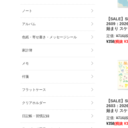
ノート
【SALE】S
2609：202
アルバム
始まり ス
A6サイズ 
定価:
¥716
(
色紙・寄せ書き・メッセージシール
mula いぬ
¥358
(税抜 ¥3
〔OZ_S〕
家計簿
メモ
付箋
フラットケース
【SALE】S
クリアホルダー
2603：202
始まり ス
A6サイズ 
日記帳・習慣記録
定価:
¥716
(
ナチュラル
¥358
(税抜 ¥3
〔OZ_S〕