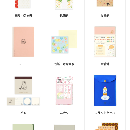
金封・ぽち袋
祝儀袋
月謝袋
ノート
色紙・寄せ書き
家計簿
メモ
ふせん
フラットケース