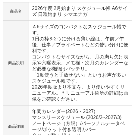
2026年度 2月始まり スケジュール帳 A6サイ
商品名
ズ 日曜始まり シマエナガ
Ａ6サイズのコンパクトなスケジュール帳で
す。
1日の枠を2つに分ける薄い線は、午前／午
後、仕事／プライベートなどの使い分けに便
利です。
コンパクトなサイズながら、月の満ち欠け表
示や六曜表示、メモ欄・次月のカレンダーな
商品説明
ど必要な機能はバッチリ。
「1度使うと手放せない」というお声が多い
スケジュール帳です。
2026年度版より本文を、より使いやすくリ
ニューアル。＊リニューアル箇所の詳細は画
像をご確認ください。
年間カレンダー(2026・2027)
マンスリースケジュール (2026/2~2027/3)
ノートページ（方眼）/パーソナルデータペ
商品詳細
ージ/ポケット付き透明カバー