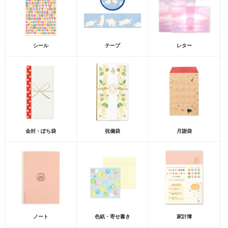
シール
テープ
レター
金封・ぽち袋
祝儀袋
月謝袋
ノート
色紙・寄せ書き
家計簿